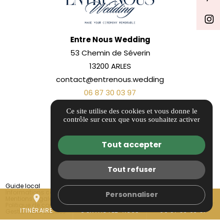
Entre Nous Wedding
53 Chemin de Séverin
13200 ARLES
contact@entrenous.wedding
06 87 30 03 97
Ce site utilise des cookies et vous donne le
ITINÉRAIRE
contrôle sur ceux que vous souhaitez activer
Tout accepter
Tout refuser
Guide local
Informations complémentaires
Personnaliser
place
mail
call
Mentions légales
Politique de confidentialité
ITINÉRAIRE
CONTACTEZ-NOUS
06 87 30 03 97
Gestion des cookies